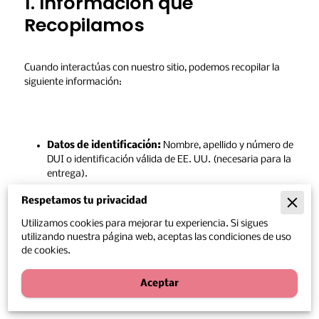
1. Información que 
Recopilamos
Cuando interactúas con nuestro sitio, podemos recopilar la 
siguiente información:
Datos de identificación:
 Nombre, apellido y número de 
DUI o identificación válida de EE. UU. (necesaria para la 
entrega).
Respetamos tu privacidad
Datos de contacto:
 Dirección de correo electrónico, 
número de teléfono y dirección de entrega en cualquier 
Utilizamos cookies para mejorar tu experiencia. Si sigues
departamento de El Salvador.
utilizando nuestra página web, aceptas las condiciones de uso
de cookies.
Información de pago:
 Datos procesados de forma 
segura a través de nuestras pasarelas de pago (nosotros 
Aceptar
no almacenamos los datos completos de tus tarjetas).