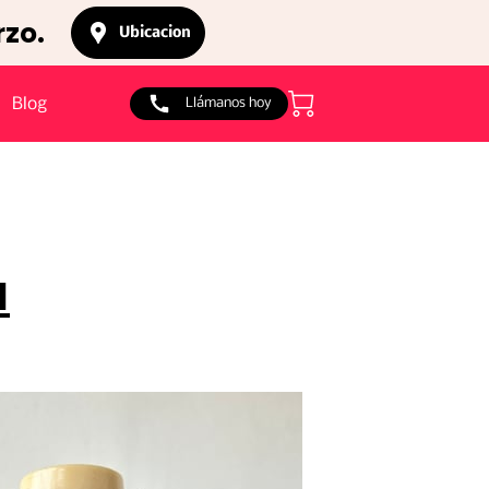
rzo.
Ubicacion
Blog
Llámanos hoy
a