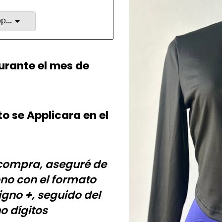
Elige una opción
urante el mes de
to se Applicara en el
 compra, aseguré de
ono con el formato
signo
+
, seguido del
o dígitos